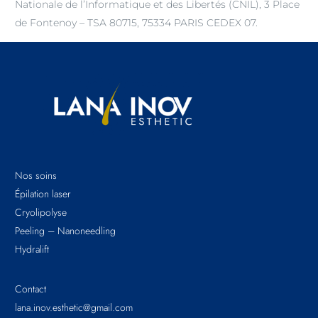
Nationale de l’Informatique et des Libertés (CNIL), 3 Place
de Fontenoy – TSA 80715, 75334 PARIS CEDEX 07.
Nos soins
Épilation laser
Cryolipolyse
Peeling – Nanoneedling
Hydralift
Contact
lana.inov.esthetic@gmail.com